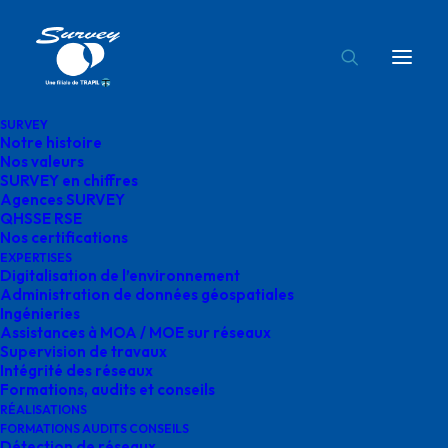
SURVEY
Notre histoire
formations survey protection cathodique
Nos valeurs
SURVEY en chiffres
Accueil
Formation Protection cathodique
Agences SURVEY
formations survey protection cathodique
QHSSE RSE
Nos certifications
EXPERTISES
Digitalisation de l’environnement
Administration de données géospatiales
Ingénieries
Assistances à MOA / MOE sur réseaux
formations survey
Supervision de travaux
Intégrité des réseaux
protection cathodique
Formations, audits et conseils
RÉALISATIONS
FORMATIONS AUDITS CONSEILS
Détection de réseaux