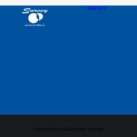
SURVEY
Notre his
Nos valeu
SURVEY 
chiffres
Agences
QHSSE R
Nos certif
formations détection survey