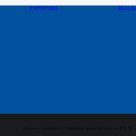
EXPERTISES
RÉALIS
Digitalisation de
l’environnement
Administration de
données
toire
géospatiales
rs
Ingénieries
en
Assistances à
MOA / MOE sur
 SURVEY
réseaux
SE
Supervision de
ications
travaux
Intégrité des
réseaux
Formations, audits
et conseils
Accueil
Formations
Formation détection pour les BTS TP :