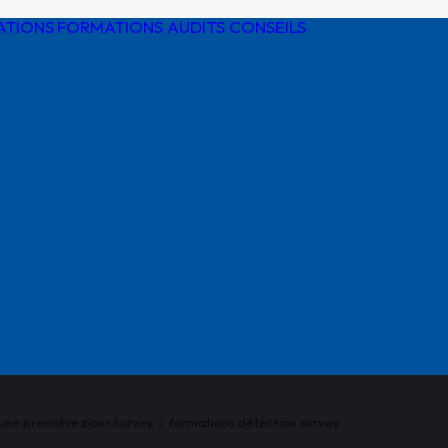
ATIONS
FORMATIONS AUDITS CONSEILS
Détection de
réseaux
Protection
cathodique
Risques
électriques
Réglementatio
AIPR
 une première pour Survey
formations détection survey