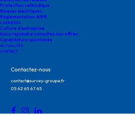
Protection cathodique
février 6, 2026
|
By
o.bensoussan@gegg.fr
Risques électriques
Réglementation AIPR
CARRIÈRES
Culture d’entreprise
Nous rejoindre consultez nos offres
Candidature spontanée
ACTUALITÉS
CONTACT
Contactez-nous
contact@survey-groupe.fr
survey évènement STTL formations
05 62 65 67 65