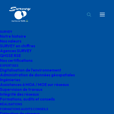
SURVEY
Notre histoire
survey évènement STTL formations
Nos valeurs
SURVEY en chiffres
Accueil
Évènements
Agences SURVEY
SURVEY présent à l'évènement organisé par STTL
QHSSE RSE
Nos certifications
survey évènement STTL formations
EXPERTISES
Digitalisation de l’environnement
Administration de données géospatiales
Ingénieries
Assistances à MOA / MOE sur réseaux
Supervision de travaux
survey évènement
Intégrité des réseaux
Formations, audits et conseils
STTL formations
RÉALISATIONS
FORMATIONS AUDITS CONSEILS
Détection de réseaux