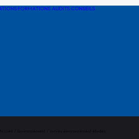
ATIONS
FORMATIONS AUDITS CONSEILS
Détection de
réseaux
Protection
cathodique
Risques
électriques
Réglementatio
AIPR
Accueil
Environnement
survey environnement études