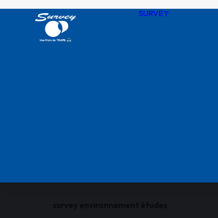
SURVEY
Notre his
Nos valeu
SURVEY 
chiffres
Agences
QHSSE R
Nos certif
survey environnement études