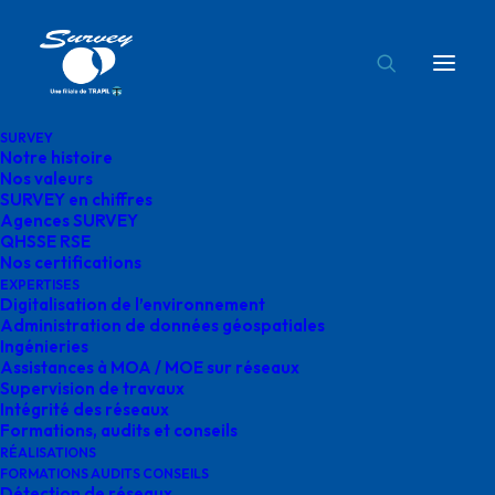
SURVEY
Notre histoire
engagement-solidaire
Nos valeurs
SURVEY en chiffres
Accueil
Engagements
Agences SURVEY
Engagement solidaire en cette fin d’année !
QHSSE RSE
Nos certifications
engagement-solidaire
EXPERTISES
Digitalisation de l’environnement
Administration de données géospatiales
Ingénieries
Assistances à MOA / MOE sur réseaux
Supervision de travaux
engagement-solidaire
Intégrité des réseaux
Formations, audits et conseils
RÉALISATIONS
février 20, 2025
|
By
o.bensoussan@gegg.fr
FORMATIONS AUDITS CONSEILS
Détection de réseaux