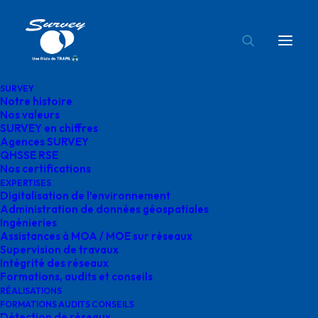
SURVEY
Notre histoire
travaux géoréférencement survey
Nos valeurs
SURVEY en chiffres
Accueil
Digitalisation de l'environnement
Agences SURVEY
travaux géoréférencement survey
QHSSE RSE
Nos certifications
EXPERTISES
Digitalisation de l’environnement
Administration de données géospatiales
Ingénieries
Assistances à MOA / MOE sur réseaux
travaux
Supervision de travaux
Intégrité des réseaux
géoréférencement
Formations, audits et conseils
RÉALISATIONS
survey
FORMATIONS AUDITS CONSEILS
Détection de réseaux