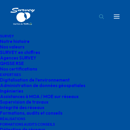
SURVEY
Notre histoire
survey etude digitalisation environnement
Nos valeurs
SURVEY en chiffres
Accueil
Digitalisation de l'environnement
Agences SURVEY
survey etude digitalisation environnement
QHSSE RSE
Nos certifications
EXPERTISES
Digitalisation de l’environnement
Administration de données géospatiales
Ingénieries
Assistances à MOA / MOE sur réseaux
survey etude
Supervision de travaux
Intégrité des réseaux
digitalisation
Formations, audits et conseils
RÉALISATIONS
environnement
FORMATIONS AUDITS CONSEILS
Détection de réseaux