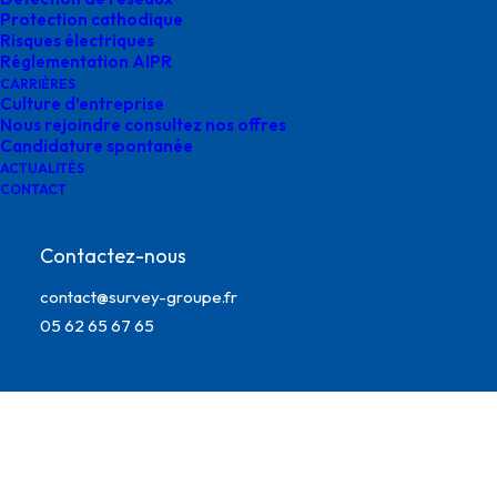
Protection cathodique
Risques électriques
Réglementation AIPR
CARRIÈRES
Culture d’entreprise
Nous rejoindre consultez nos offres
Candidature spontanée
ACTUALITÉS
CONTACT
Contactez-nous
contact@survey-groupe.fr
survey etude digitalisation environnement
05 62 65 67 65