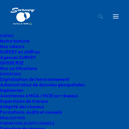
SURVEY
Notre histoire
recherche et développement survey
Nos valeurs
SURVEY en chiffres
Accueil
Digitalisation de l'environnement
Agences SURVEY
recherche et développement survey
QHSSE RSE
Nos certifications
EXPERTISES
Digitalisation de l’environnement
Administration de données géospatiales
Ingénieries
Assistances à MOA / MOE sur réseaux
recherche et
Supervision de travaux
Intégrité des réseaux
développement survey
Formations, audits et conseils
RÉALISATIONS
FORMATIONS AUDITS CONSEILS
Détection de réseaux