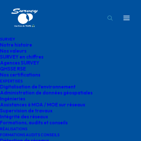
SURVEY
Notre histoire
etude topographique survey
Nos valeurs
SURVEY en chiffres
Accueil
Digitalisation de l'environnement
Agences SURVEY
etude topographique survey
QHSSE RSE
Nos certifications
EXPERTISES
Digitalisation de l’environnement
Administration de données géospatiales
Ingénieries
Assistances à MOA / MOE sur réseaux
etude topographique
Supervision de travaux
Intégrité des réseaux
survey
Formations, audits et conseils
RÉALISATIONS
FORMATIONS AUDITS CONSEILS
Détection de réseaux