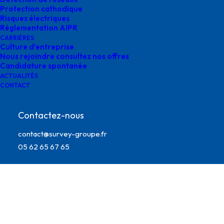
Protection cathodique
Risques électriques
Réglementation AIPR
CARRIÈRES
Culture d’entreprise
Nous rejoindre consultez nos offres
Candidature spontanée
ACTUALITÉS
CONTACT
Contactez-nous
digitalisation environnement
contact@survey-groupe.fr
05 62 65 67 65