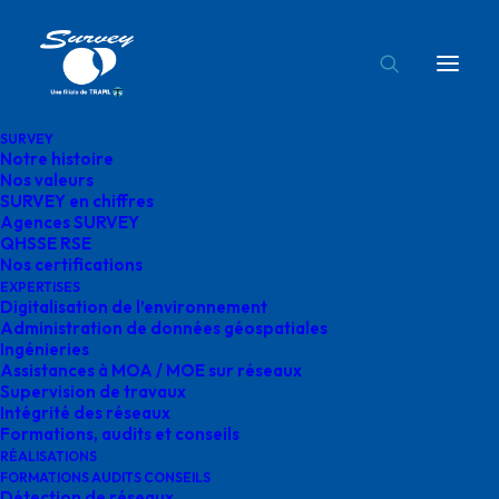
SURVEY
Notre histoire
digitalisation environnement
Nos valeurs
SURVEY en chiffres
Accueil
Digitalisation de l'environnement
Agences SURVEY
digitalisation environnement
QHSSE RSE
Nos certifications
EXPERTISES
Digitalisation de l’environnement
Administration de données géospatiales
Ingénieries
Assistances à MOA / MOE sur réseaux
digitalisation
Supervision de travaux
Intégrité des réseaux
environnement
Formations, audits et conseils
RÉALISATIONS
FORMATIONS AUDITS CONSEILS
Détection de réseaux