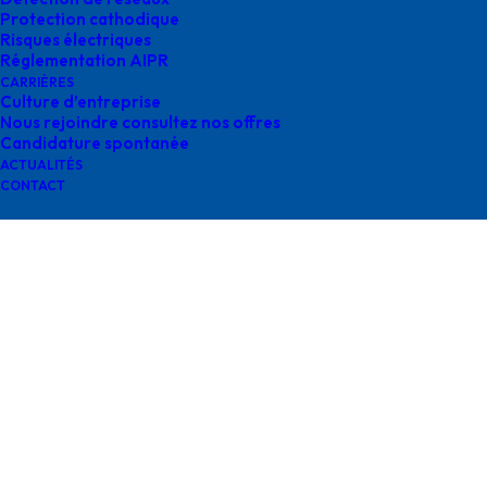
Protection cathodique
Risques électriques
Réglementation AIPR
CARRIÈRES
Culture d’entreprise
Nous rejoindre consultez nos offres
détection survey
Candidature spontanée
ACTUALITÉS
CONTACT
Contactez-nous
contact@survey-groupe.fr
05 62 65 67 65