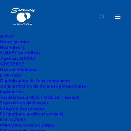
SURVEY
Notre histoire
détection survey
Nos valeurs
SURVEY en chiffres
Accueil
Digitalisation de l'environnement
détection survey
Agences SURVEY
QHSSE RSE
Nos certifications
EXPERTISES
Digitalisation de l’environnement
Administration de données géospatiales
Ingénieries
détection survey
Assistances à MOA / MOE sur réseaux
Supervision de travaux
Intégrité des réseaux
Formations, audits et conseils
RÉALISATIONS
FORMATIONS AUDITS CONSEILS
Détection de réseaux