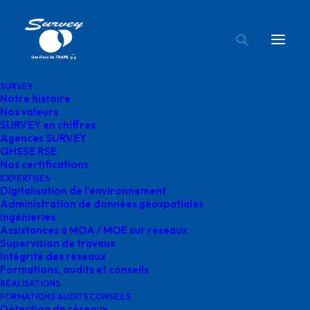
SURVEY
Notre histoire
bureau topographie survey
Nos valeurs
SURVEY en chiffres
Accueil
Digitalisation de l'environnement
Agences SURVEY
bureau topographie survey
QHSSE RSE
Nos certifications
EXPERTISES
Digitalisation de l’environnement
Administration de données géospatiales
Ingénieries
Assistances à MOA / MOE sur réseaux
bureau topographie
Supervision de travaux
Intégrité des réseaux
survey
Formations, audits et conseils
RÉALISATIONS
FORMATIONS AUDITS CONSEILS
Détection de réseaux