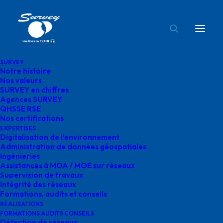
SURVEY
Notre histoire
numérisation surveyVue Station
Nos valeurs
SURVEY en chiffres
Accueil
Digitalisation de l'environnement
Agences SURVEY
numérisation surveyVue Station
QHSSE RSE
Nos certifications
EXPERTISES
Digitalisation de l’environnement
Administration de données géospatiales
Ingénieries
Assistances à MOA / MOE sur réseaux
numérisation
Supervision de travaux
Intégrité des réseaux
surveyVue Station
Formations, audits et conseils
RÉALISATIONS
FORMATIONS AUDITS CONSEILS
Détection de réseaux