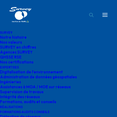
SURVEY
Notre histoire
détection reseaux survey
Nos valeurs
SURVEY en chiffres
Accueil
Détection de réseaux
détection reseaux survey
Agences SURVEY
QHSSE RSE
Nos certifications
EXPERTISES
Digitalisation de l’environnement
Administration de données géospatiales
Ingénieries
détection reseaux
Assistances à MOA / MOE sur réseaux
Supervision de travaux
survey
Intégrité des réseaux
Formations, audits et conseils
RÉALISATIONS
FORMATIONS AUDITS CONSEILS
Détection de réseaux