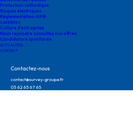
Protection cathodique
Risques électriques
Réglementation AIPR
CARRIÈRES
Culture d’entreprise
Nous rejoindre consultez nos offres
Candidature spontanée
ACTUALITÉS
CONTACT
détection reseaux survey
Contactez-nous
contact@survey-groupe.fr
05 62 65 67 65