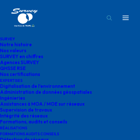
SURVEY
Notre histoire
détection réseaux survey france
Nos valeurs
SURVEY en chiffres
Accueil
Détection de réseaux
Agences SURVEY
détection réseaux survey france
QHSSE RSE
Nos certifications
EXPERTISES
Digitalisation de l’environnement
Administration de données géospatiales
Ingénieries
Assistances à MOA / MOE sur réseaux
détection réseaux
Supervision de travaux
Intégrité des réseaux
survey france
Formations, audits et conseils
RÉALISATIONS
FORMATIONS AUDITS CONSEILS
Détection de réseaux