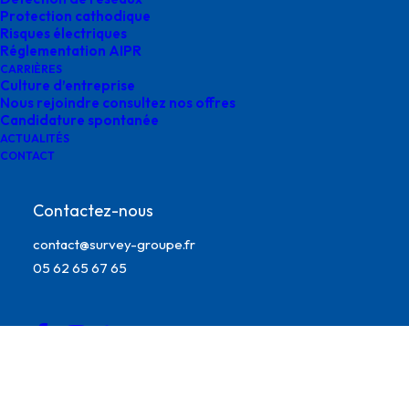
Protection cathodique
Risques électriques
Réglementation AIPR
CARRIÈRES
Culture d’entreprise
Nous rejoindre consultez nos offres
Candidature spontanée
ACTUALITÉS
CONTACT
Contactez-nous
contact@survey-groupe.fr
candidature spontanée survey
05 62 65 67 65