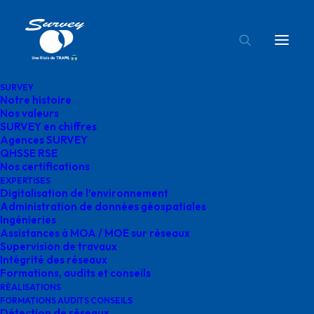
SURVEY
Notre histoire
candidature spontanée survey
Nos valeurs
SURVEY en chiffres
Accueil
Culture d'entreprise
Agences SURVEY
candidature spontanée survey
QHSSE RSE
Nos certifications
EXPERTISES
Digitalisation de l’environnement
Administration de données géospatiales
Ingénieries
Assistances à MOA / MOE sur réseaux
candidature spontanée
Supervision de travaux
Intégrité des réseaux
survey
Formations, audits et conseils
RÉALISATIONS
FORMATIONS AUDITS CONSEILS
Détection de réseaux