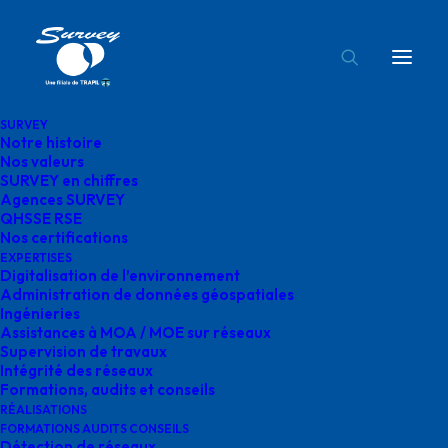
SURVEY
Notre histoire
HAUCONCOURT agences survey
Nos valeurs
SURVEY en chiffres
Accueil
Contact
HAUCONCOURT agences survey
Agences SURVEY
QHSSE RSE
Nos certifications
EXPERTISES
Digitalisation de l’environnement
Administration de données géospatiales
Ingénieries
HAUCONCOURT
Assistances à MOA / MOE sur réseaux
Supervision de travaux
agences survey
Intégrité des réseaux
Formations, audits et conseils
RÉALISATIONS
FORMATIONS AUDITS CONSEILS
Détection de réseaux