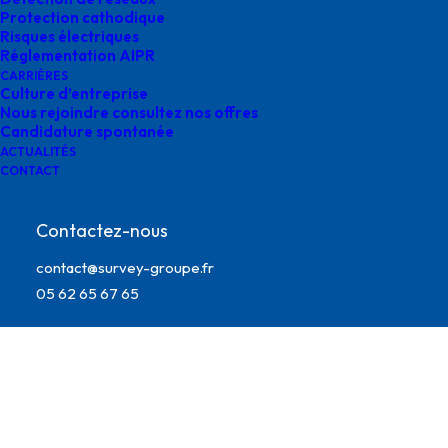
Protection cathodique
Risques électriques
Réglementation AIPR
CARRIÈRES
Culture d’entreprise
Nous rejoindre consultez nos offres
Candidature spontanée
ACTUALITÉS
CONTACT
Contactez-nous
HAUCONCOURT agences survey
contact@survey-groupe.fr
05 62 65 67 65