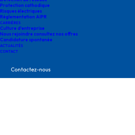
Protection cathodique
Risques électriques
Réglementation AIPR
CARRIÈRES
Culture d’entreprise
Nous rejoindre consultez nos offres
Candidature spontanée
ACTUALITÉS
CONTACT
Gimont Survey
Contactez-nous
contact@survey-groupe.fr
05 62 65 67 65