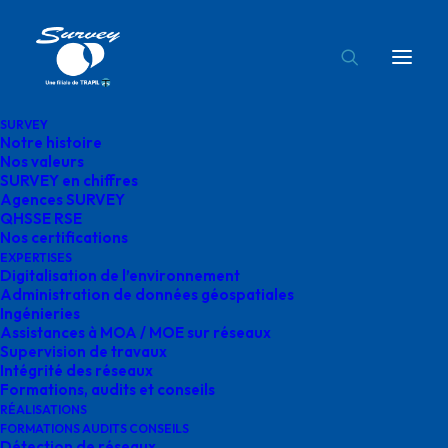
SURVEY
Notre histoire
Gimont Survey
Nos valeurs
SURVEY en chiffres
Accueil
Contact
Gimont Survey
Agences SURVEY
QHSSE RSE
Nos certifications
EXPERTISES
Digitalisation de l’environnement
Administration de données géospatiales
Ingénieries
Gimont Survey
Assistances à MOA / MOE sur réseaux
Supervision de travaux
Intégrité des réseaux
Formations, audits et conseils
RÉALISATIONS
FORMATIONS AUDITS CONSEILS
Détection de réseaux