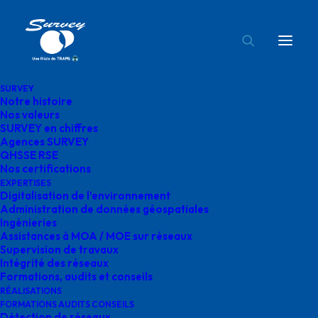
SURVEY
Notre histoire
certifications Survey France
Nos valeurs
SURVEY en chiffres
Accueil
Nos certifications
certifications Survey France
Agences SURVEY
QHSSE RSE
Nos certifications
EXPERTISES
Digitalisation de l’environnement
Administration de données géospatiales
Ingénieries
certifications Survey
Assistances à MOA / MOE sur réseaux
Supervision de travaux
France
Intégrité des réseaux
Formations, audits et conseils
RÉALISATIONS
FORMATIONS AUDITS CONSEILS
Détection de réseaux