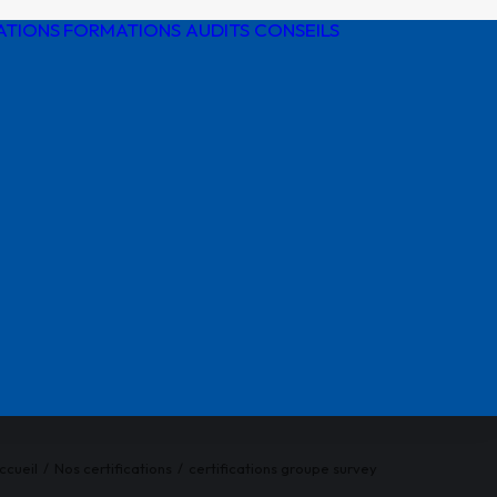
ATIONS
FORMATIONS AUDITS CONSEILS
Détection de
réseaux
Protection
cathodique
Risques
électriques
Réglementatio
AIPR
ccueil
Nos certifications
certifications groupe survey