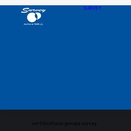
SURVEY
Notre his
Nos valeu
SURVEY 
chiffres
Agences
QHSSE R
Nos certif
certifications groupe survey