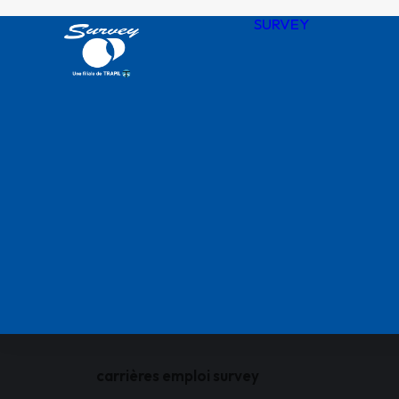
SURVEY
Notre his
Nos valeu
SURVEY 
chiffres
Agences
QHSSE R
Nos certif
carrières emploi survey