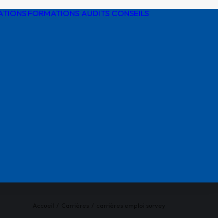
ATIONS
FORMATIONS AUDITS CONSEILS
Détection de
réseaux
Protection
cathodique
Risques
électriques
Réglementatio
AIPR
Accueil
Carrières
carrières emploi survey