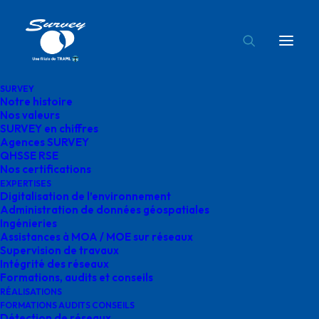
SURVEY
Notre histoire
survey ronchin
Nos valeurs
SURVEY en chiffres
Accueil
Agences SURVEY
survey ronchin
Agences SURVEY
QHSSE RSE
Nos certifications
EXPERTISES
Digitalisation de l’environnement
Administration de données géospatiales
Ingénieries
survey ronchin
Assistances à MOA / MOE sur réseaux
Supervision de travaux
Intégrité des réseaux
Formations, audits et conseils
RÉALISATIONS
FORMATIONS AUDITS CONSEILS
Détection de réseaux