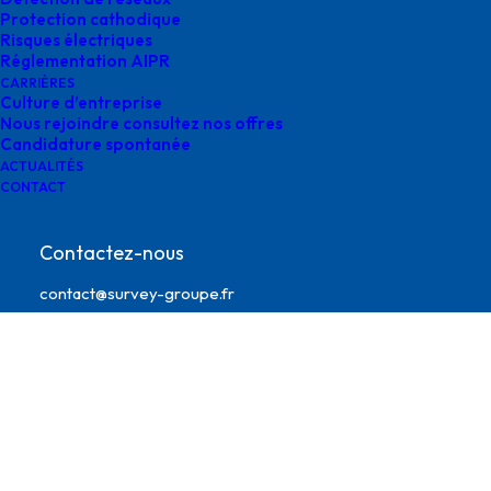
Protection cathodique
Risques électriques
Réglementation AIPR
CARRIÈRES
Culture d’entreprise
Nous rejoindre consultez nos offres
Candidature spontanée
ACTUALITÉS
CONTACT
survey ronchin
Contactez-nous
contact@survey-groupe.fr
05 62 65 67 65