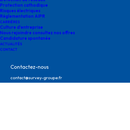
Protection cathodique
Risques électriques
Réglementation AIPR
CARRIÈRES
Culture d’entreprise
Nous rejoindre consultez nos offres
Candidature spontanée
ACTUALITÉS
CONTACT
survey Occitanie
Contactez-nous
contact@survey-groupe.fr
05 62 65 67 65