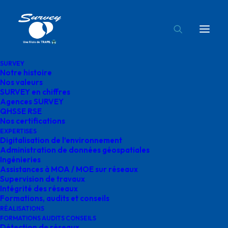
SURVEY
Notre histoire
survey Occitanie
Nos valeurs
SURVEY en chiffres
Accueil
Agences SURVEY
survey Occitanie
Agences SURVEY
QHSSE RSE
Nos certifications
EXPERTISES
Digitalisation de l’environnement
Administration de données géospatiales
Ingénieries
survey Occitanie
Assistances à MOA / MOE sur réseaux
Supervision de travaux
Intégrité des réseaux
Formations, audits et conseils
RÉALISATIONS
FORMATIONS AUDITS CONSEILS
Détection de réseaux