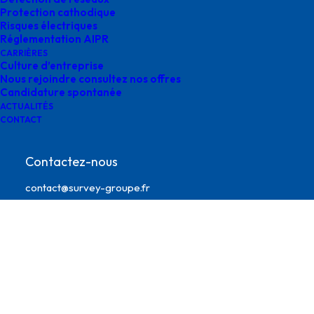
Protection cathodique
Risques électriques
Réglementation AIPR
CARRIÈRES
Culture d’entreprise
Nous rejoindre consultez nos offres
Candidature spontanée
ACTUALITÉS
CONTACT
Agence Normandie
Contactez-nous
contact@survey-groupe.fr
05 62 65 67 65