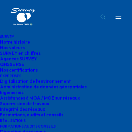
SURVEY
Notre histoire
Agence Normandie
Nos valeurs
SURVEY en chiffres
Accueil
Agences SURVEY
Agence Normandie
Agences SURVEY
QHSSE RSE
Nos certifications
EXPERTISES
Digitalisation de l’environnement
Administration de données géospatiales
Ingénieries
Agence Normandie
Assistances à MOA / MOE sur réseaux
Supervision de travaux
Intégrité des réseaux
Formations, audits et conseils
RÉALISATIONS
FORMATIONS AUDITS CONSEILS
Détection de réseaux