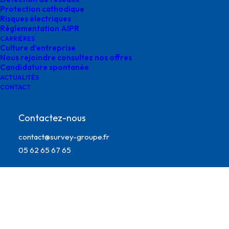
Protection cathodique
Risques électriques
Réglementation AIPR
CARRIÈRES
Culture d’entreprise
Nous rejoindre consultez nos offres
Candidature spontanée
ACTUALITÉS
CONTACT
Contactez-nous
survey gimont typographie
contact@survey-groupe.fr
05 62 65 67 65