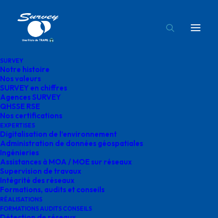
SURVEY
Notre histoire
survey gimont typographie
Nos valeurs
SURVEY en chiffres
Accueil
Agences SURVEY
survey gimont typographie
Agences SURVEY
QHSSE RSE
Nos certifications
EXPERTISES
Digitalisation de l’environnement
Administration de données géospatiales
Ingénieries
survey gimont
Assistances à MOA / MOE sur réseaux
Supervision de travaux
typographie
Intégrité des réseaux
Formations, audits et conseils
RÉALISATIONS
FORMATIONS AUDITS CONSEILS
Détection de réseaux