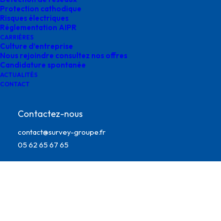
Protection cathodique
Risques électriques
Réglementation AIPR
CARRIÈRES
Culture d’entreprise
Nous rejoindre consultez nos offres
Candidature spontanée
ACTUALITÉS
CONTACT
Contactez-nous
survey equipe auvergne
contact@survey-groupe.fr
05 62 65 67 65