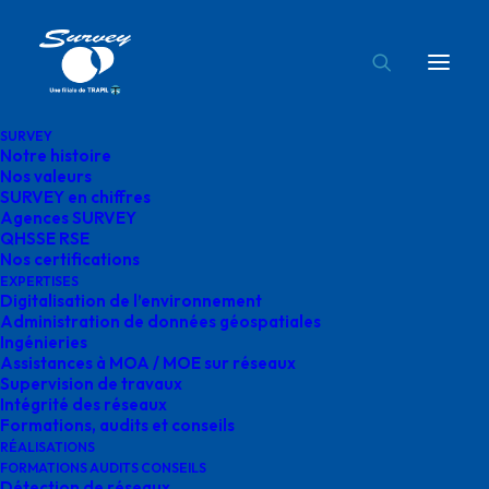
SURVEY
Notre histoire
survey equipe auvergne
Nos valeurs
SURVEY en chiffres
Accueil
Agences SURVEY
survey equipe auvergne
Agences SURVEY
QHSSE RSE
Nos certifications
EXPERTISES
Digitalisation de l’environnement
Administration de données géospatiales
Ingénieries
survey equipe
Assistances à MOA / MOE sur réseaux
Supervision de travaux
auvergne
Intégrité des réseaux
Formations, audits et conseils
RÉALISATIONS
FORMATIONS AUDITS CONSEILS
Détection de réseaux