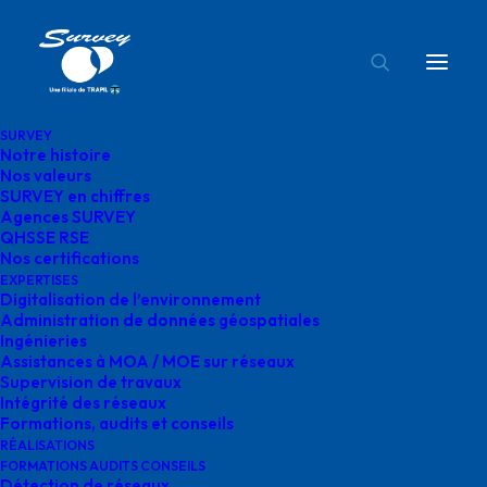
SURVEY
Notre histoire
survey en normandie
Nos valeurs
SURVEY en chiffres
Accueil
Agences SURVEY
survey en normandie
Agences SURVEY
QHSSE RSE
Nos certifications
EXPERTISES
Digitalisation de l’environnement
Administration de données géospatiales
Ingénieries
survey en normandie
Assistances à MOA / MOE sur réseaux
Supervision de travaux
Intégrité des réseaux
Formations, audits et conseils
RÉALISATIONS
FORMATIONS AUDITS CONSEILS
Détection de réseaux