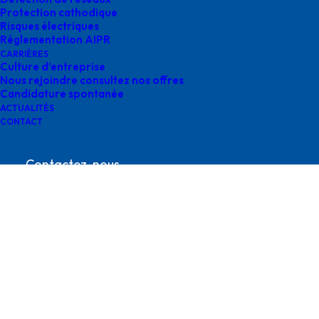
Protection cathodique
Risques électriques
Réglementation AIPR
CARRIÈRES
Culture d’entreprise
Nous rejoindre consultez nos offres
Candidature spontanée
survey en normandie
ACTUALITÉS
CONTACT
Contactez-nous
contact@survey-groupe.fr
05 62 65 67 65