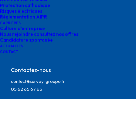
Protection cathodique
Risques électriques
Réglementation AIPR
CARRIÈRES
Culture d’entreprise
Nous rejoindre consultez nos offres
Candidature spontanée
ACTUALITÉS
CONTACT
Contactez-nous
survey-agences-en-France
contact@survey-groupe.fr
05 62 65 67 65