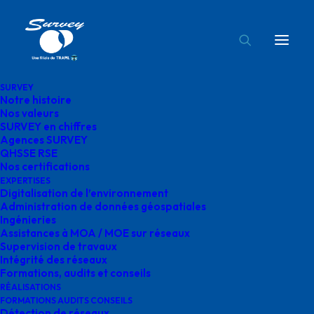
SURVEY
Notre histoire
survey-agences-en-France
Nos valeurs
SURVEY en chiffres
Accueil
Agences SURVEY
survey-agences-en-France
Agences SURVEY
QHSSE RSE
Nos certifications
EXPERTISES
Digitalisation de l’environnement
Administration de données géospatiales
Ingénieries
survey-agences-en-
Assistances à MOA / MOE sur réseaux
Supervision de travaux
France
Intégrité des réseaux
Formations, audits et conseils
RÉALISATIONS
FORMATIONS AUDITS CONSEILS
Détection de réseaux