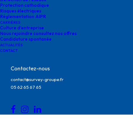
Protection cathodique
Risques électriques
Réglementation AIPR
CARRIÈRES
Culture d’entreprise
Nous rejoindre consultez nos offres
Candidature spontanée
ACTUALITÉS
CONTACT
Contactez-nous
contact@survey-groupe.fr
Manager et pilote les 3 Directions de Survey avec à leur
05 62 65 67 65
tête