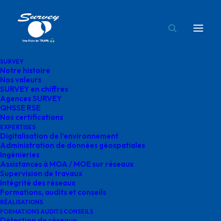
SURVEY
Notre histoire
Stéphan Valdebouze
Nos valeurs
SURVEY en chiffres
Accueil
Agences SURVEY
Stéphan Valdebouze
Agences SURVEY
QHSSE RSE
Nos certifications
EXPERTISES
Digitalisation de l’environnement
Administration de données géospatiales
Ingénieries
Stéphan Valdebouze
Assistances à MOA / MOE sur réseaux
Supervision de travaux
Intégrité des réseaux
Formations, audits et conseils
RÉALISATIONS
FORMATIONS AUDITS CONSEILS
Détection de réseaux