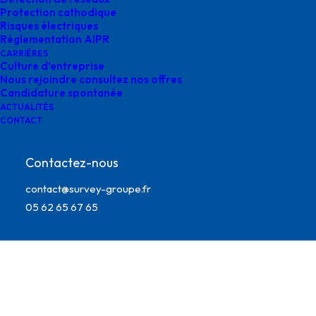
Protection cathodique
Risques électriques
Réglementation AIPR
CARRIÈRES
Culture d’entreprise
Nous rejoindre consultez nos offres
Candidature spontanée
ACTUALITÉS
CONTACT
Contactez-nous
Direction des Supports
contact@survey-groupe.fr
05 62 65 67 65