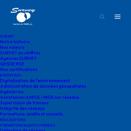
SURVEY
Notre histoire
Didier Bourgeot
Nos valeurs
SURVEY en chiffres
Accueil
Agences SURVEY
Didier Bourgeot
Agences SURVEY
QHSSE RSE
Nos certifications
EXPERTISES
Digitalisation de l’environnement
Administration de données géospatiales
Ingénieries
Didier Bourgeot
Assistances à MOA / MOE sur réseaux
Supervision de travaux
Intégrité des réseaux
Formations, audits et conseils
RÉALISATIONS
FORMATIONS AUDITS CONSEILS
Détection de réseaux