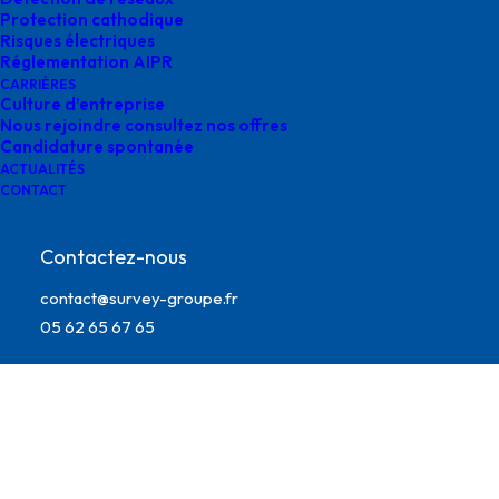
Protection cathodique
Risques électriques
Réglementation AIPR
CARRIÈRES
Culture d’entreprise
Nous rejoindre consultez nos offres
Candidature spontanée
ACTUALITÉS
CONTACT
Contactez-nous
agences survey en Occitanie
contact@survey-groupe.fr
05 62 65 67 65