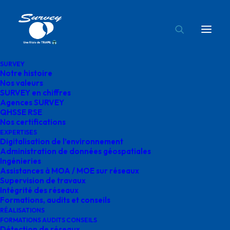
SURVEY
Notre histoire
agences survey en Occitanie
Nos valeurs
SURVEY en chiffres
Accueil
Agences SURVEY
agences survey en Occitanie
Agences SURVEY
QHSSE RSE
Nos certifications
EXPERTISES
Digitalisation de l’environnement
Administration de données géospatiales
Ingénieries
agences survey en
Assistances à MOA / MOE sur réseaux
Supervision de travaux
Occitanie
Intégrité des réseaux
Formations, audits et conseils
RÉALISATIONS
FORMATIONS AUDITS CONSEILS
Détection de réseaux