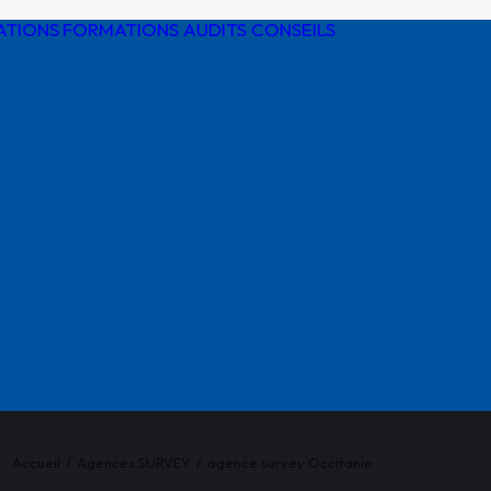
ATIONS
FORMATIONS AUDITS CONSEILS
Détection de
réseaux
Protection
cathodique
Risques
électriques
Réglementatio
AIPR
Accueil
Agences SURVEY
agence survey Occitanie