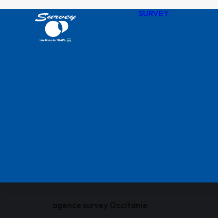
SURVEY
Notre his
Nos valeu
SURVEY 
chiffres
Agences
QHSSE R
Nos certif
agence survey Occitanie