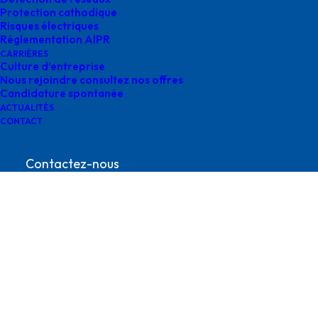
Protection cathodique
Risques électriques
Réglementation AIPR
CARRIÈRES
Culture d’entreprise
Nous rejoindre consultez nos offres
Candidature spontanée
ACTUALITÉS
agence survey grand est
CONTACT
Contactez-nous
contact@survey-groupe.fr
05 62 65 67 65