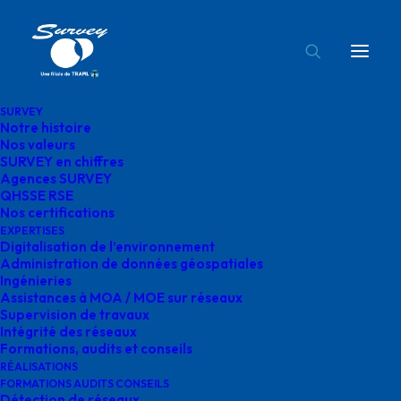
SURVEY
Notre histoire
agence survey grand est
Nos valeurs
SURVEY en chiffres
Accueil
Agences SURVEY
agence survey grand est
Agences SURVEY
QHSSE RSE
Nos certifications
EXPERTISES
Digitalisation de l’environnement
Administration de données géospatiales
Ingénieries
agence survey grand
Assistances à MOA / MOE sur réseaux
Supervision de travaux
est
Intégrité des réseaux
Formations, audits et conseils
RÉALISATIONS
FORMATIONS AUDITS CONSEILS
Détection de réseaux