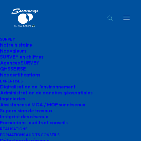
SURVEY
Notre histoire
Agence Occitanie
Nos valeurs
SURVEY en chiffres
Accueil
Agences SURVEY
Agence Occitanie
Agences SURVEY
QHSSE RSE
Nos certifications
EXPERTISES
Digitalisation de l’environnement
Administration de données géospatiales
Ingénieries
Agence Occitanie
Assistances à MOA / MOE sur réseaux
Supervision de travaux
Intégrité des réseaux
Formations, audits et conseils
RÉALISATIONS
FORMATIONS AUDITS CONSEILS
Détection de réseaux