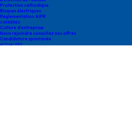
Protection cathodique
Risques électriques
Réglementation AIPR
Agence Occitanie
CARRIÈRES
Culture d’entreprise
Nous rejoindre consultez nos offres
Candidature spontanée
ACTUALITÉS
CONTACT
Contactez-nous
contact@survey-groupe.fr
05 62 65 67 65