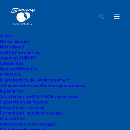
SURVEY
Notre histoire
agence metz survey
Nos valeurs
SURVEY en chiffres
Accueil
Agences SURVEY
agence metz survey
Agences SURVEY
QHSSE RSE
Nos certifications
EXPERTISES
Digitalisation de l’environnement
Administration de données géospatiales
Ingénieries
agence metz survey
Assistances à MOA / MOE sur réseaux
Supervision de travaux
Intégrité des réseaux
Formations, audits et conseils
RÉALISATIONS
FORMATIONS AUDITS CONSEILS
Détection de réseaux