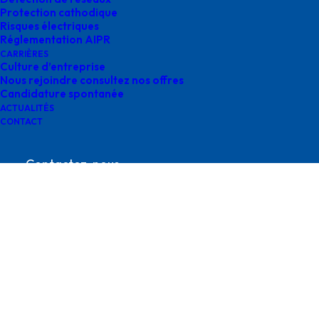
Protection cathodique
Risques électriques
Réglementation AIPR
CARRIÈRES
Culture d’entreprise
Nous rejoindre consultez nos offres
Candidature spontanée
agence metz survey
ACTUALITÉS
CONTACT
Contactez-nous
contact@survey-groupe.fr
05 62 65 67 65