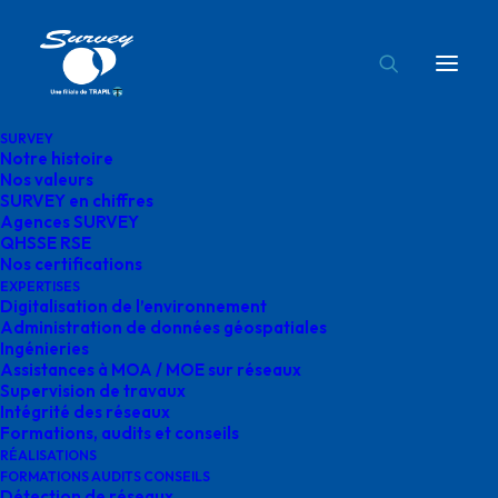
SURVEY
Notre histoire
mise en place administration données
Nos valeurs
SURVEY en chiffres
géospatiales survey
Agences SURVEY
Accueil
Administration de données géospatiales
QHSSE RSE
Nos certifications
mise en place administration données géospatiales survey
EXPERTISES
Digitalisation de l’environnement
Administration de données géospatiales
Ingénieries
Assistances à MOA / MOE sur réseaux
Supervision de travaux
mise en place
Intégrité des réseaux
Formations, audits et conseils
administration
RÉALISATIONS
FORMATIONS AUDITS CONSEILS
Détection de réseaux