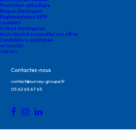
données géospatiales
Protection cathodique
Risques électriques
survey
Réglementation AIPR
CARRIÈRES
Culture d’entreprise
Nous rejoindre consultez nos offres
Candidature spontanée
ACTUALITÉS
CONTACT
Contactez-nous
contact@survey-groupe.fr
05 62 65 67 65
mise en place administration données géospatiales
survey