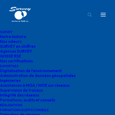
SURVEY
Notre histoire
expertise DAO SIG survey
Nos valeurs
SURVEY en chiffres
Accueil
Administration de données géospatiales
Agences SURVEY
expertise DAO SIG survey
QHSSE RSE
Nos certifications
EXPERTISES
Digitalisation de l’environnement
Administration de données géospatiales
Ingénieries
Assistances à MOA / MOE sur réseaux
expertise DAO SIG
Supervision de travaux
Intégrité des réseaux
survey
Formations, audits et conseils
RÉALISATIONS
FORMATIONS AUDITS CONSEILS
Détection de réseaux