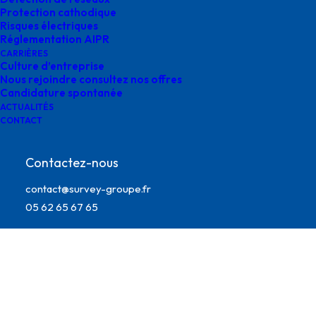
Protection cathodique
Risques électriques
Réglementation AIPR
CARRIÈRES
Culture d’entreprise
Nous rejoindre consultez nos offres
Candidature spontanée
ACTUALITÉS
CONTACT
Contactez-nous
expertise DAO SIG survey
contact@survey-groupe.fr
05 62 65 67 65