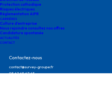
Protection cathodique
Risques électriques
Réglementation AIPR
CARRIÈRES
Culture d’entreprise
Nous rejoindre consultez nos offres
Candidature spontanée
ACTUALITÉS
CONTACT
donnees-geospatiales-survey
Contactez-nous
contact@survey-groupe.fr
05 62 65 67 65