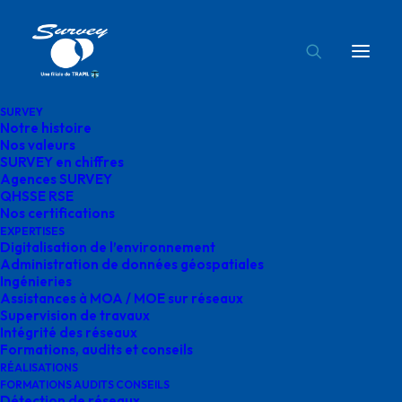
SURVEY
Notre histoire
donnees-geospatiales-survey
Nos valeurs
SURVEY en chiffres
Accueil
Administration de données géospatiales
Agences SURVEY
donnees-geospatiales-survey
QHSSE RSE
Nos certifications
EXPERTISES
Digitalisation de l’environnement
Administration de données géospatiales
Ingénieries
Assistances à MOA / MOE sur réseaux
donnees-
Supervision de travaux
Intégrité des réseaux
geospatiales-survey
Formations, audits et conseils
RÉALISATIONS
FORMATIONS AUDITS CONSEILS
Détection de réseaux