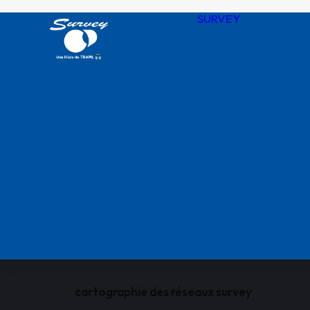
SURVEY
Notre his
Nos valeu
SURVEY 
chiffres
Agences
QHSSE R
Nos certif
cartographie des réseaux survey