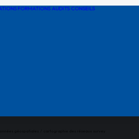
ATIONS
FORMATIONS AUDITS CONSEILS
Détection de
réseaux
Protection
cathodique
Risques
électriques
Réglementatio
AIPR
données géospatiales
cartographie des réseaux survey