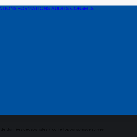
ATIONS
FORMATIONS AUDITS CONSEILS
Détection de
réseaux
Protection
cathodique
Risques
électriques
Réglementatio
AIPR
n de données géospatiales
carte topographique survey