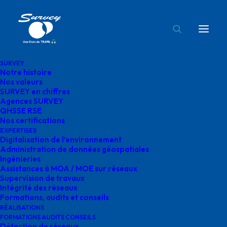
SURVEY
Notre histoire
survey gimont accueil
Nos valeurs
SURVEY en chiffres
Accueil
Survey
survey gimont accueil
Agences SURVEY
QHSSE RSE
Nos certifications
EXPERTISES
Digitalisation de l’environnement
Administration de données géospatiales
Ingénieries
survey gimont accueil
Assistances à MOA / MOE sur réseaux
Supervision de travaux
Intégrité des réseaux
Formations, audits et conseils
RÉALISATIONS
FORMATIONS AUDITS CONSEILS
Détection de réseaux