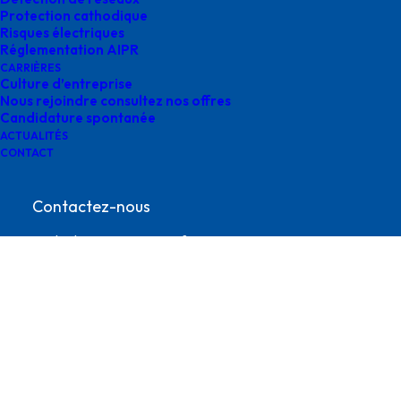
Protection cathodique
Risques électriques
Réglementation AIPR
CARRIÈRES
Culture d’entreprise
Nous rejoindre consultez nos offres
Candidature spontanée
ACTUALITÉS
CONTACT
survey gimont accueil
Contactez-nous
contact@survey-groupe.fr
05 62 65 67 65