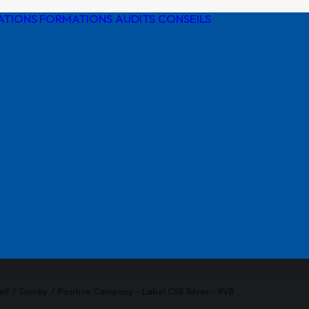
ATIONS
FORMATIONS AUDITS CONSEILS
Détection de
réseaux
Protection
cathodique
Risques
électriques
Réglementatio
AIPR
eil
Survey
Positive Company – Label CSR Silver – RVB