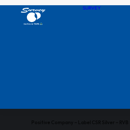
SURVEY
Notre his
Nos valeu
SURVEY 
chiffres
Agences
QHSSE R
Nos certif
Positive Company – Label CSR Silver – RVB