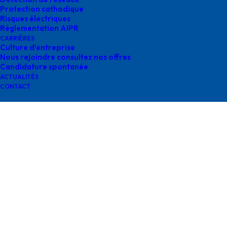
Protection cathodique
Risques électriques
Réglementation AIPR
CARRIÈRES
Culture d’entreprise
Nous rejoindre consultez nos offres
Logo Qualiopi
Candidature spontanée
ACTUALITÉS
CONTACT
Contactez-nous
contact@survey-groupe.fr
05 62 65 67 65