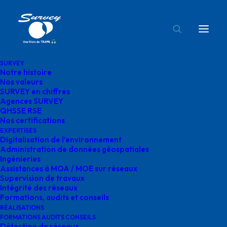
SURVEY
Notre histoire
Logo Qualiopi
Nos valeurs
SURVEY en chiffres
Accueil
Survey
Logo Qualiopi
Agences SURVEY
QHSSE RSE
Nos certifications
EXPERTISES
Digitalisation de l’environnement
Administration de données géospatiales
Ingénieries
Logo Qualiopi
Assistances à MOA / MOE sur réseaux
Supervision de travaux
Intégrité des réseaux
Formations, audits et conseils
RÉALISATIONS
FORMATIONS AUDITS CONSEILS
Détection de réseaux