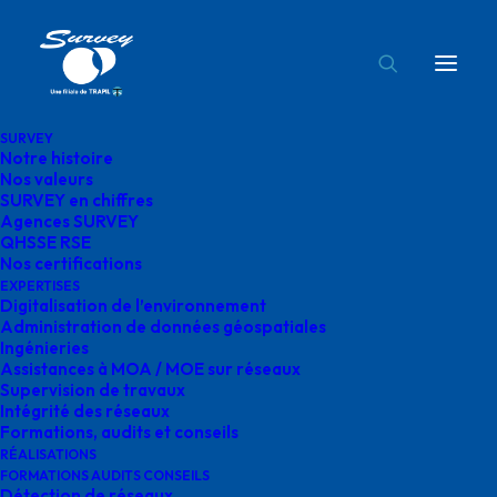
SURVEY
Notre histoire
logo ecovadis survey 2025
Nos valeurs
SURVEY en chiffres
Accueil
Survey
logo ecovadis survey 2025
Agences SURVEY
QHSSE RSE
Nos certifications
EXPERTISES
Digitalisation de l’environnement
Administration de données géospatiales
Ingénieries
logo ecovadis survey
Assistances à MOA / MOE sur réseaux
Supervision de travaux
2025
Intégrité des réseaux
Formations, audits et conseils
RÉALISATIONS
FORMATIONS AUDITS CONSEILS
Détection de réseaux