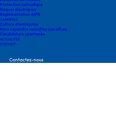
Protection cathodique
Risques électriques
Réglementation AIPR
CARRIÈRES
Culture d’entreprise
Nous rejoindre consultez nos offres
Candidature spontanée
ACTUALITÉS
logo ecovadis survey 2025
CONTACT
Contactez-nous
contact@survey-groupe.fr
05 62 65 67 65