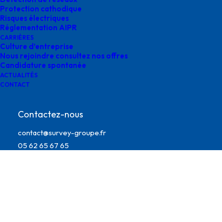
Protection cathodique
Risques électriques
Réglementation AIPR
CARRIÈRES
Culture d’entreprise
Nous rejoindre consultez nos offres
Candidature spontanée
ACTUALITÉS
CONTACT
Digitalisation de l’environnement survey
Contactez-nous
contact@survey-groupe.fr
05 62 65 67 65