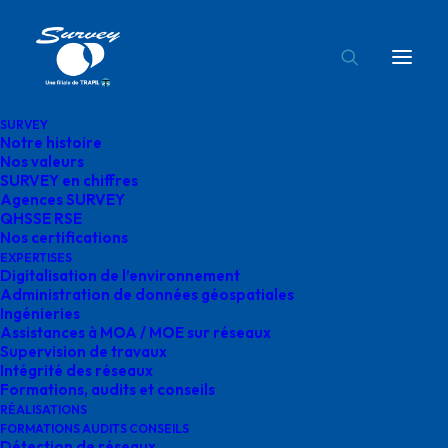
SURVEY
Notre histoire
Digitalisation de l’environnement survey
Nos valeurs
SURVEY en chiffres
Accueil
Survey
Digitalisation de l’environnement survey
Agences SURVEY
QHSSE RSE
Nos certifications
EXPERTISES
Digitalisation de l’environnement
Administration de données géospatiales
Ingénieries
Digitalisation de
Assistances à MOA / MOE sur réseaux
Supervision de travaux
l’environnement survey
Intégrité des réseaux
Formations, audits et conseils
RÉALISATIONS
FORMATIONS AUDITS CONSEILS
Détection de réseaux