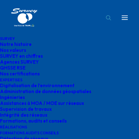
SURVEY
Notre histoire
détection de réseaux géoréférencement
Nos valeurs
SURVEY en chiffres
Accueil
Survey
détection de réseaux géoréférencement
Agences SURVEY
QHSSE RSE
Nos certifications
EXPERTISES
Digitalisation de l’environnement
Administration de données géospatiales
Ingénieries
détection de réseaux
Assistances à MOA / MOE sur réseaux
Supervision de travaux
géoréférencement
Intégrité des réseaux
Formations, audits et conseils
RÉALISATIONS
FORMATIONS AUDITS CONSEILS
Détection de réseaux