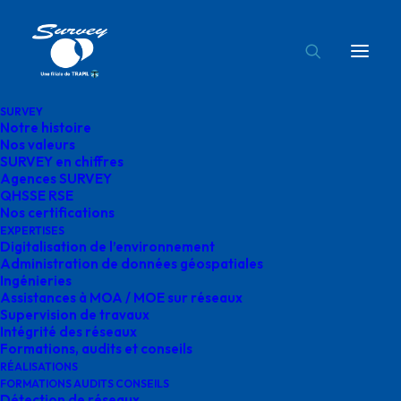
SURVEY
Notre histoire
administration de données géospatiales
Nos valeurs
SURVEY en chiffres
Accueil
Survey
administration de données géospatiales
Agences SURVEY
QHSSE RSE
Nos certifications
EXPERTISES
Digitalisation de l’environnement
Administration de données géospatiales
Ingénieries
administration de
Assistances à MOA / MOE sur réseaux
Supervision de travaux
données géospatiales
Intégrité des réseaux
Formations, audits et conseils
RÉALISATIONS
FORMATIONS AUDITS CONSEILS
Détection de réseaux