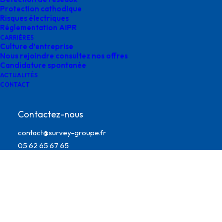
Protection cathodique
Risques électriques
Réglementation AIPR
CARRIÈRES
Culture d’entreprise
Nous rejoindre consultez nos offres
Candidature spontanée
ACTUALITÉS
CONTACT
administration de données géospatiales
Contactez-nous
contact@survey-groupe.fr
05 62 65 67 65