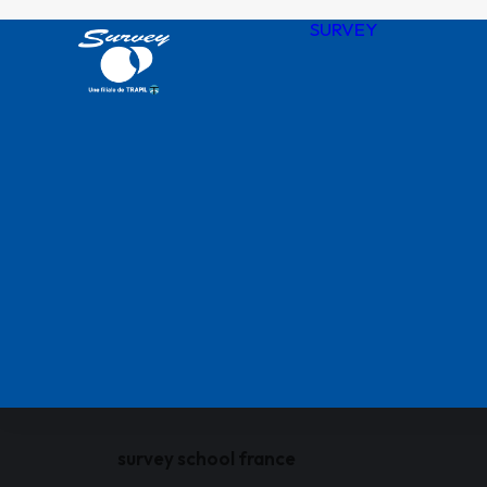
SURVEY
Notre his
Nos valeu
SURVEY 
chiffres
Agences
QHSSE R
Nos certif
survey school france