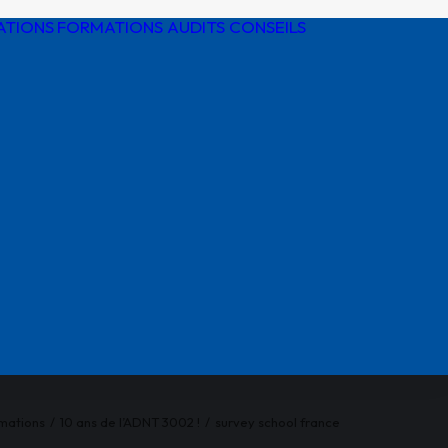
ATIONS
FORMATIONS AUDITS CONSEILS
Détection de
réseaux
Protection
cathodique
Risques
électriques
Réglementatio
AIPR
mations
10 ans de l’ADNT 3002 !
survey school france