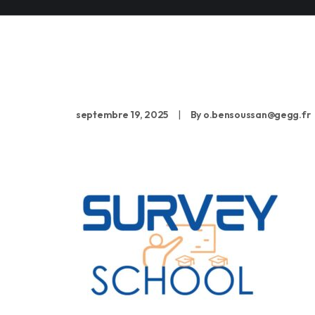
survey school france
septembre 19, 2025
|
By
o.bensoussan@gegg.fr