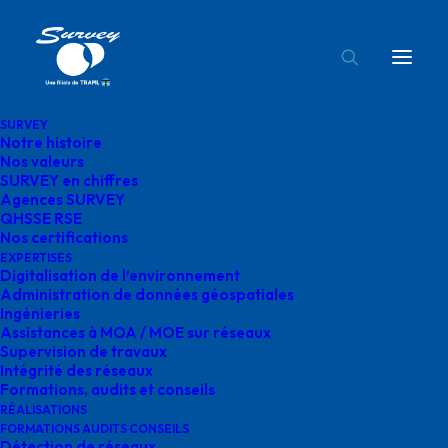
SURVEY
Notre histoire
formation aipr survey
Nos valeurs
SURVEY en chiffres
Accueil
Réglementation AIPR
formation aipr survey
Agences SURVEY
QHSSE RSE
Nos certifications
EXPERTISES
Digitalisation de l’environnement
Administration de données géospatiales
Ingénieries
formation aipr survey
Assistances à MOA / MOE sur réseaux
Supervision de travaux
Intégrité des réseaux
Formations, audits et conseils
RÉALISATIONS
FORMATIONS AUDITS CONSEILS
Détection de réseaux