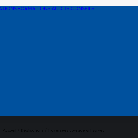
ATIONS
FORMATIONS AUDITS CONSEILS
Détection de
réseaux
Protection
cathodique
Risques
électriques
Réglementatio
AIPR
Accueil
Réalisations
traversees ouvrage art survey