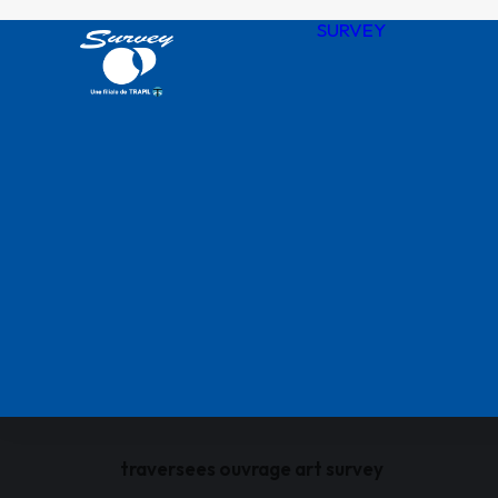
SURVEY
Notre his
Nos valeu
SURVEY 
chiffres
Agences
QHSSE R
Nos certif
traversees ouvrage art survey